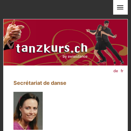
de
fr
Secrétariat de danse